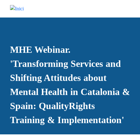
Vés al contingut
MHE Webinar.
'Transforming Services and
Shifting Attitudes about
Mental Health in Catalonia &
Spain: QualityRights
Training & Implementation'