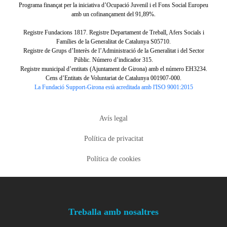
Programa finançat per la iniciativa d’Ocupació Juvenil i el Fons Social Europeu
amb un cofinançament del 91,89%.
Registre Fundacions 1817. Registre Departament de Treball, Afers Socials i
Famílies de la Generalitat de Catalunya S05710.
Registre de Grups d’Interès de l’Administració de la Generalitat i del Sector
Públic. Número d’indicador 315.
Registre municipal d’entitats (Ajuntament de Girona) amb el número EH3234.
Cens d’Entitats de Voluntariat de Catalunya 001907-000.
La Fundació Support-Girona està acreditada amb l'ISO 9001:2015
Tertiary navigation
Avís legal
Política de privacitat
Política de cookies
Footer menu
Treballa amb nosaltres