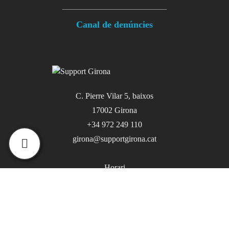
Canal de denúncies
C. Pierre Vilar 5, baixos
17002 Girona
+34 972 249 110
girona@supportgirona.cat
Show main menu
Horari
De dilluns a dijous, de 08.00 a 18.00 h
Divendres, de 08.00 a 15.00 h