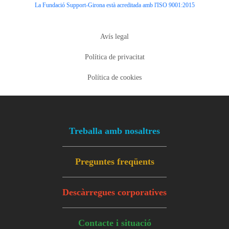
La Fundació Support-Girona està acreditada amb l'ISO 9001:2015
Tertiary navigation
Avís legal
Política de privacitat
Política de cookies
Footer menu
Treballa amb nosaltres
Preguntes freqüents
Descàrregues corporatives
Contacte i situació