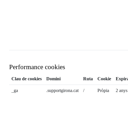
Performance cookies
Clau de cookies
Domini
Ruta
Cookie
Expir
_ga
.supportgirona.cat
/
Pròpia
2 anys