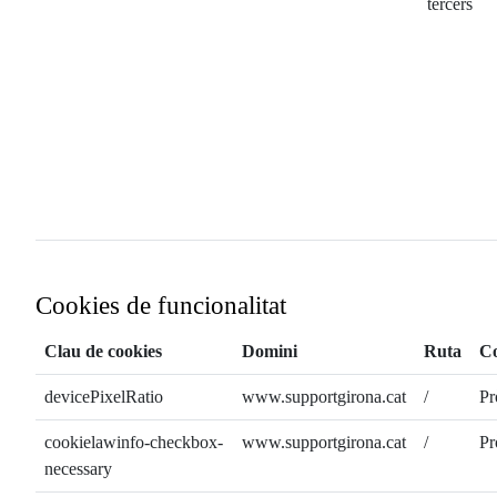
tercers
Cookies de funcionalitat
Clau de cookies
Domini
Ruta
Co
devicePixelRatio
www.supportgirona.cat
/
Pr
cookielawinfo-checkbox-
www.supportgirona.cat
/
Pr
necessary