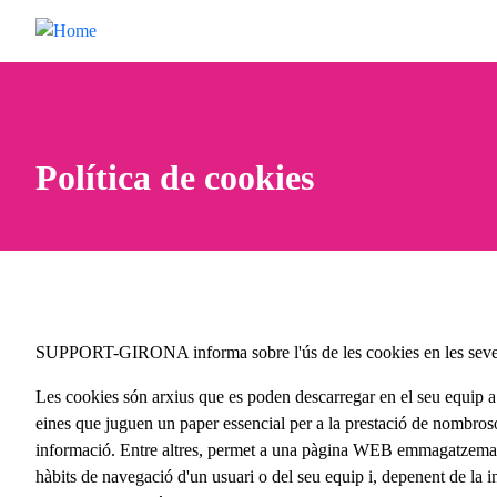
Skip to main content
Política de cookies
SUPPORT-GIRONA informa sobre l'ús de les cookies en les seve
Les cookies són arxius que es poden descarregar en el seu equip a
eines que juguen un paper essencial per a la prestació de nombrosos
informació. Entre altres, permet a una pàgina WEB emmagatzemar 
hàbits de navegació d'un usuari o del seu equip i, depenent de la