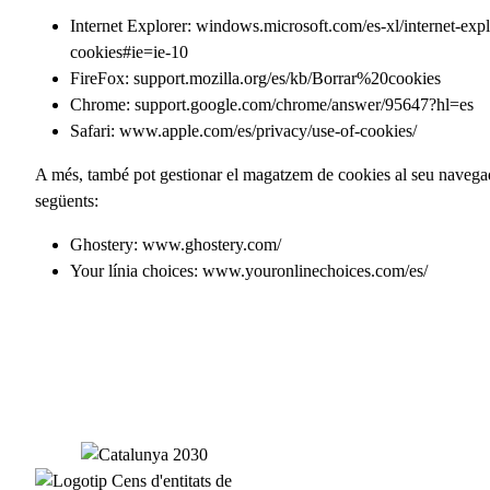
Internet Explorer: windows.microsoft.com/es-xl/internet-ex
cookies#ie=ie-10
FireFox: support.mozilla.org/es/kb/Borrar%20cookies
Chrome: support.google.com/chrome/answer/95647?hl=es
Safari: www.apple.com/es/privacy/use-of-cookies/
A més, també pot gestionar el magatzem de cookies al seu navegad
següents:
Ghostery: www.ghostery.com/
Your línia choices: www.youronlinechoices.com/es/