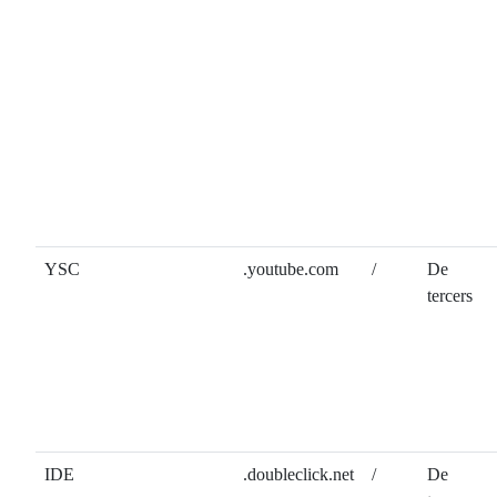
YSC
.youtube.com
/
De
tercers
IDE
.doubleclick.net
/
De