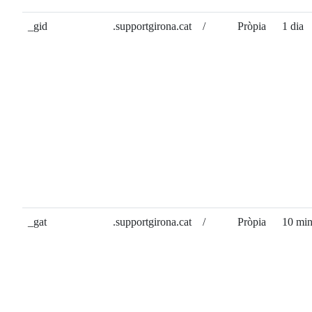
_gid
.supportgirona.cat
/
Pròpia
1 dia
_gat
.supportgirona.cat
/
Pròpia
10 min