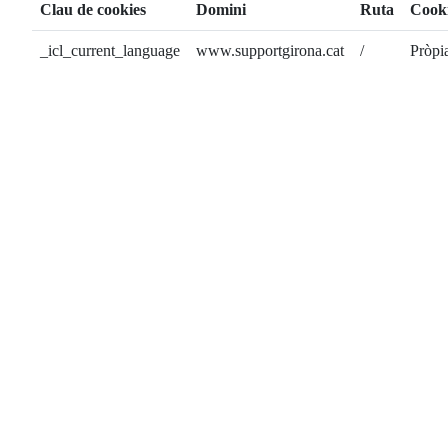
Clau de cookies
Domini
Ruta
Cook
_icl_current_language
www.supportgirona.cat
/
Pròpi