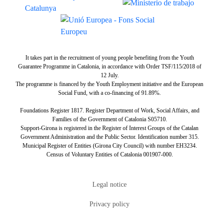
It takes part in the recruitment of young people benefiting from the Youth
Guarantee Programme in Catalonia, in accordance with Order TSF/115/2018 of
12 July.
The programme is financed by the Youth Employment initiative and the European
Social Fund, with a co-financing of 91.89%.
Foundations Register 1817. Register Department of Work, Social Affairs, and
Families of the Government of Catalonia S05710.
Support-Girona is registered in the Register of Interest Groups of the Catalan
Government Administration and the Public Sector. Identification number 315.
Municipal Register of Entities (Girona City Council) with number EH3234.
Census of Voluntary Entities of Catalonia 001907-000.
Tertiary navigation
Legal notice
Privacy policy