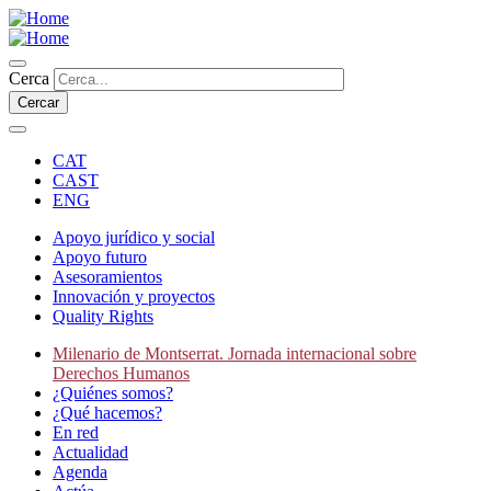
Skip
to
main
Cercar
content
Cerca
CAT
CAST
ENG
Apoyo jurídico y social
Apoyo futuro
Secondary
Asesoramientos
navigation
Innovación y proyectos
Quality Rights
Milenario de Montserrat. Jornada internacional sobre
Derechos Humanos
Main
¿Quiénes somos?
navigation
¿Qué hacemos?
En red
Actualidad
Agenda